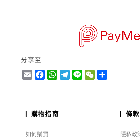
分享至
E
F
W
T
Li
W
S
m
a
h
el
n
e
h
ai
c
a
e
e
C
a
l
e
ts
g
h
r
b
A
r
a
e
購物指南
條款
o
p
a
t
o
p
m
如何購買
隱私政