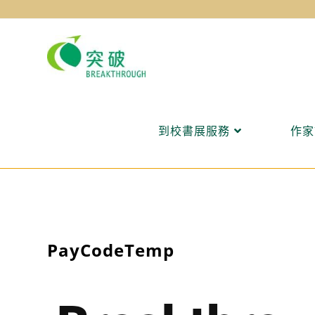
Skip
to
content
到校書展服務
作家
PayCodeTemp