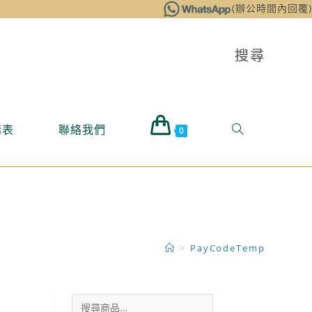
(辦公時間內回覆)
搜尋
購表
聯絡我們
0
>
PayCodeTemp