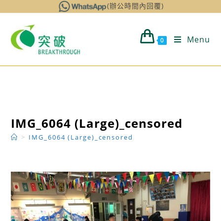
Skip
(辦公時間內回覆)
to
content
Menu
0
IMG_6064 (Large)_censored
>
IMG_6064 (Large)_censored