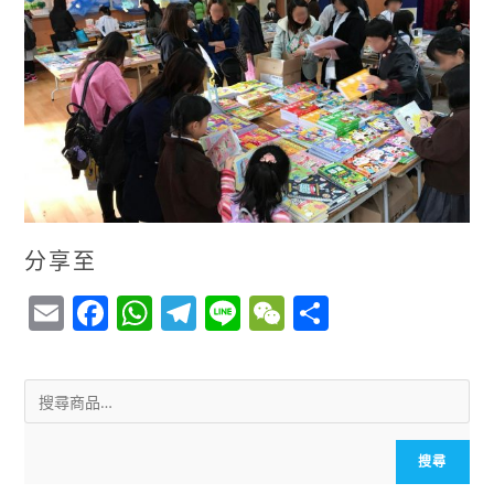
分享至
E
F
W
T
Li
W
S
m
a
h
el
n
e
h
ai
c
a
e
e
C
a
l
e
ts
g
h
r
b
A
r
a
e
搜尋
o
p
a
t