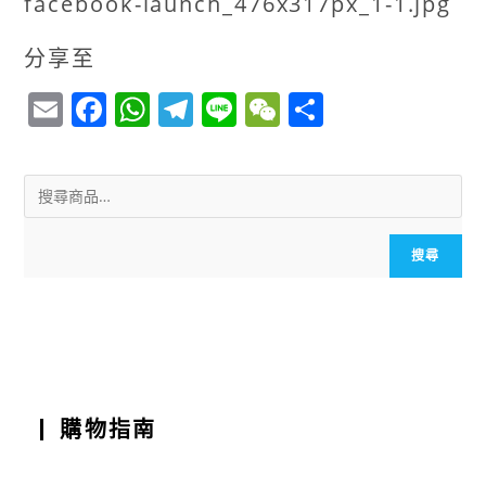
facebook-launch_476x317px_1-1.jpg
分享至
E
F
W
T
Li
W
S
m
a
h
el
n
e
h
ai
c
a
e
e
C
a
l
e
ts
g
h
r
b
A
r
a
e
搜尋
o
p
a
t
o
p
m
k
購物指南