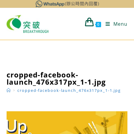
Skip
(辦公時間內回覆)
to
content
Menu
0
cropped-facebook-
launch_476x317px_1-1.jpg
>
cropped-facebook-launch_476x317px_1-1.jpg