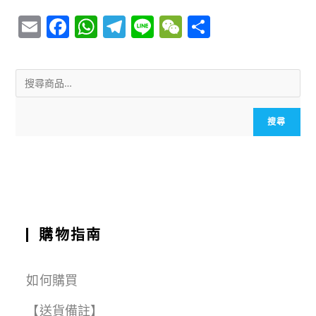
E
F
W
T
Li
W
S
m
a
h
el
n
e
h
ai
c
a
e
e
C
a
l
e
ts
g
h
r
b
A
r
a
e
搜尋
o
p
a
t
o
p
m
k
購物指南
如何購買
【送貨備註】