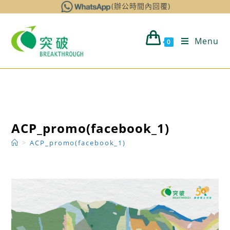
Skip
(辦公時間內回覆)
to
content
Menu
0
ACP_promo(facebook_1)
>
ACP_promo(facebook_1)