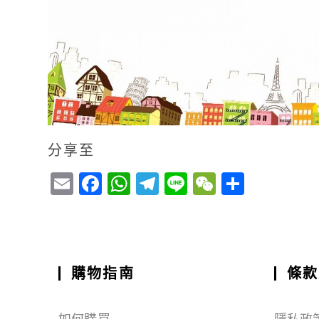
分享至
E
F
W
T
Li
W
S
m
a
h
el
n
e
h
ai
c
a
e
e
C
a
l
e
ts
g
h
r
b
A
r
a
e
購物指南
條款
o
p
a
t
如何購買
隱私政