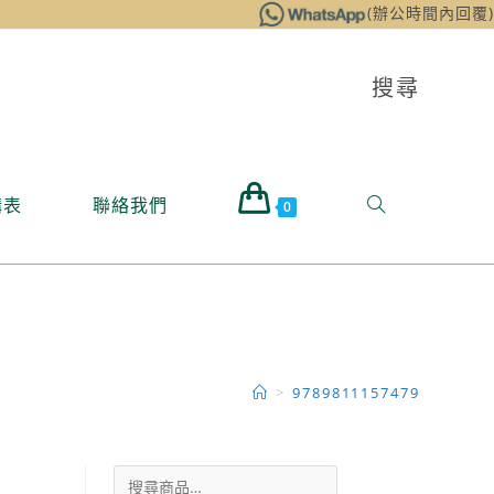
(辦公時間內回覆)
搜尋
購表
聯絡我們
0
>
9789811157479