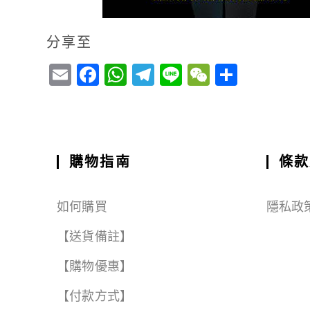
分享至
E
F
W
T
Li
W
S
m
a
h
el
n
e
h
ai
c
a
e
e
C
a
l
e
ts
g
h
r
b
A
r
a
e
購物指南
條款
o
p
a
t
o
p
m
如何購買
隱私政
k
【送貨備註】
【購物優惠】
【付款方式】