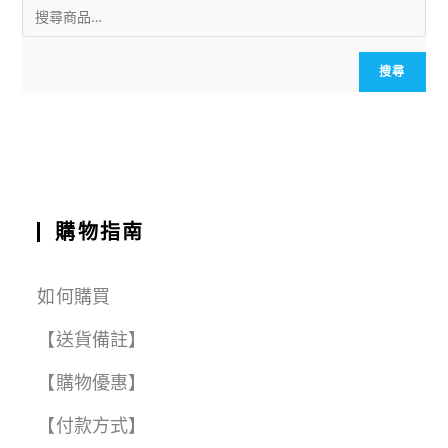
ai
c
a
e
e
C
a
l
e
ts
g
h
r
b
A
r
a
e
搜尋
o
p
a
t
o
p
m
k
購物指南
如何購買
【送貨備註】
【購物優惠】
【付款方式】