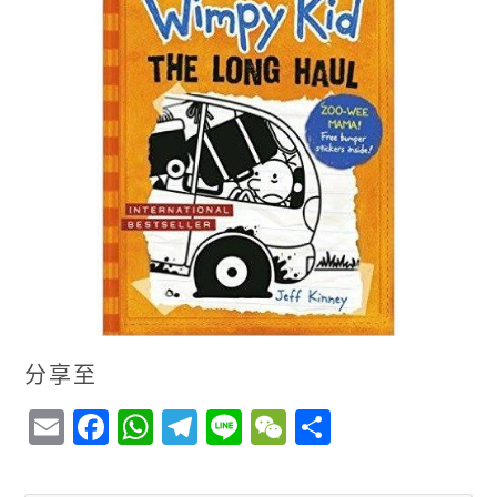
分享至
E
F
W
T
Li
W
S
m
a
h
el
n
e
h