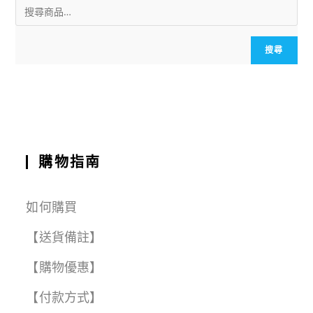
ai
c
a
e
e
C
a
l
e
ts
g
h
r
b
A
r
a
e
搜尋
o
p
a
t
o
p
m
k
購物指南
如何購買
【送貨備註】
【購物優惠】
【付款方式】