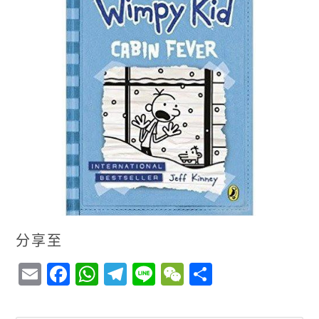
分享至
E
F
W
T
Li
W
S
m
a
h
el
n
e
h