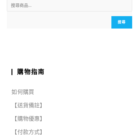
ai
c
a
e
e
C
a
l
e
ts
g
h
r
b
A
r
a
e
搜尋
o
p
a
t
o
p
m
k
購物指南
如何購買
【送貨備註】
【購物優惠】
【付款方式】