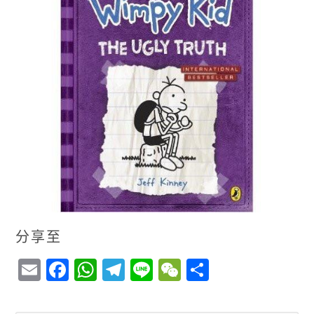
分享至
E
F
W
T
Li
W
S
m
a
h
el
n
e
h