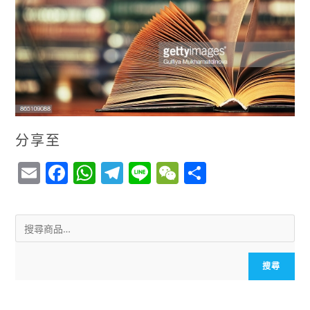
分享至
E
F
W
T
Li
W
S
m
a
h
el
n
e
h
ai
c
a
e
e
C
a
l
e
ts
g
h
r
b
A
r
a
e
搜尋
o
p
a
t
o
p
m