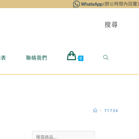
(辦公時間內回覆)
搜尋
購表
聯絡我們
0
>
71734