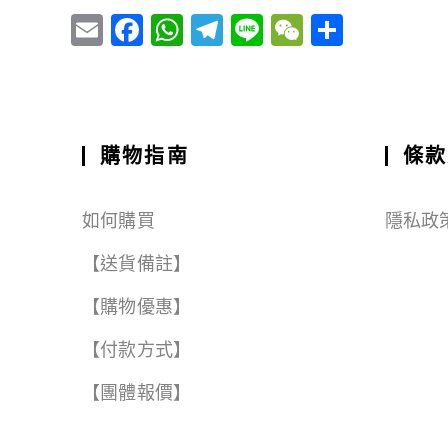
E
F
W
T
Li
W
S
m
a
h
el
n
e
h
ai
c
a
e
e
C
a
l
e
ts
g
h
r
b
A
r
a
e
購物指南
條款
o
p
a
t
o
p
m
如何購買
隱私政
k
【送貨備註】
【購物優惠】
【付款方式】
【團體報價】