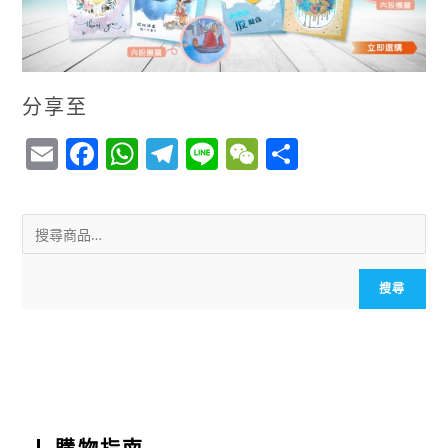
分享至
E
F
W
T
Li
W
S
m
a
h
el
n
e
h
ai
c
a
e
e
C
a
l
e
ts
g
h
r
b
A
r
a
e
搜尋
o
p
a
t
o
p
m
k