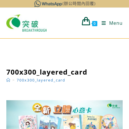
Skip
(辦公時間內回覆)
to
content
Menu
0
700x300_layered_card
>
700x300_layered_card