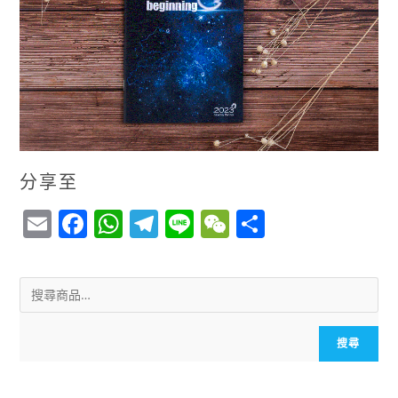
分享至
E
F
W
T
Li
W
S
m
a
h
el
n
e
h
ai
c
a
e
e
C
a
l
e
ts
g
h
r
b
A
r
a
e
搜尋
o
p
a
t
o
p
m