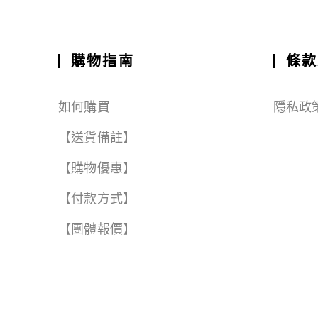
ai
c
a
e
e
C
a
l
e
ts
g
h
r
b
A
r
a
e
購物指南
條款
o
p
a
t
o
p
m
如何購買
隱私政
k
【送貨備註】
【購物優惠】
【付款方式】
【團體報價】