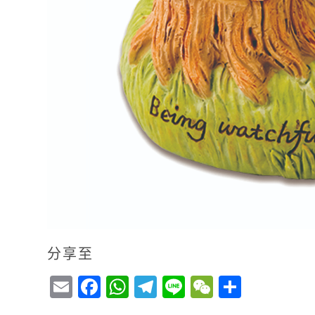
分享至
E
F
W
T
Li
W
S
m
a
h
el
n
e
h