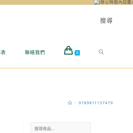
(辦公時間內回覆)
搜尋
購表
聯絡我們
0
>
9789811157479