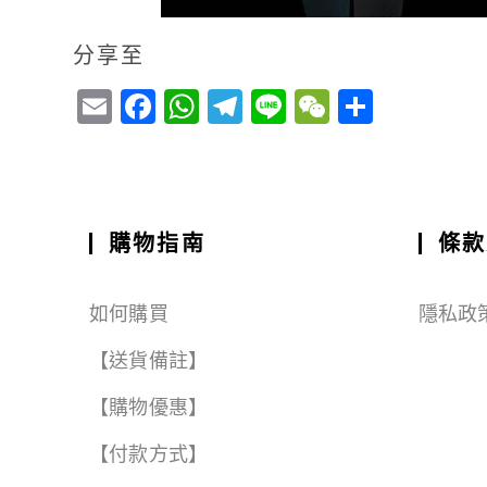
分享至
E
F
W
T
Li
W
S
m
a
h
el
n
e
h
ai
c
a
e
e
C
a
l
e
ts
g
h
r
b
A
r
a
e
購物指南
條款
o
p
a
t
o
p
m
如何購買
隱私政
k
【送貨備註】
【購物優惠】
【付款方式】