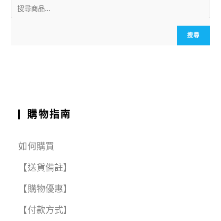
ai
c
a
e
e
C
a
l
e
ts
g
h
r
b
A
r
a
e
搜尋
o
p
a
t
o
p
m
k
購物指南
如何購買
【送貨備註】
【購物優惠】
【付款方式】