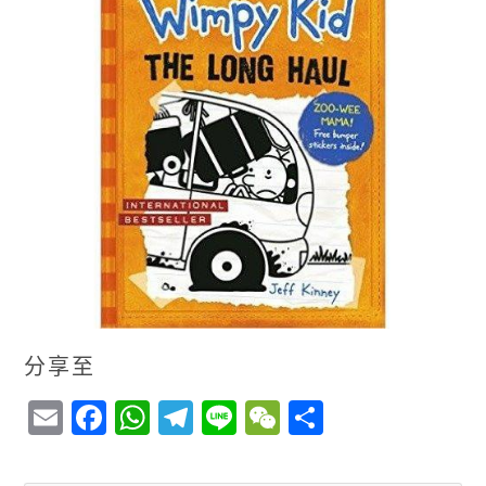
分享至
E
F
W
T
Li
W
S
m
a
h
el
n
e
h