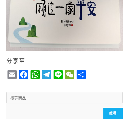
分享至
E
F
W
T
Li
W
S
m
a
h
el
n
e
h
ai
c
a
e
e
C
a
l
e
ts
g
h
r
b
A
r
a
e
搜尋
o
p
a
t