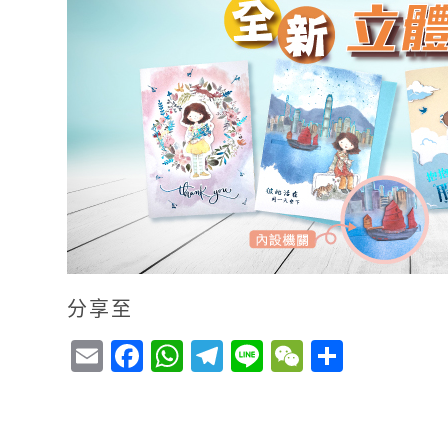
分享至
E
F
W
T
Li
W
S
m
a
h
el
n
e
h
ai
c
a
e
e
C
a