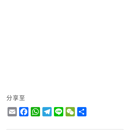
分享至
E
F
W
T
Li
W
S
m
a
h
el
n
e
h