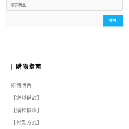
ai
c
a
e
e
C
a
l
e
ts
g
h
r
b
A
r
a
e
搜尋
o
p
a
t
o
p
m
k
購物指南
如何購買
【送貨備註】
【購物優惠】
【付款方式】