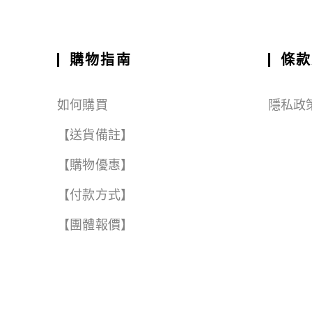
ai
c
a
e
e
C
a
l
e
ts
g
h
r
b
A
r
a
e
購物指南
條款
o
p
a
t
o
p
m
如何購買
隱私政
k
【送貨備註】
【購物優惠】
【付款方式】
【團體報價】