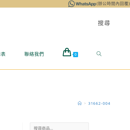
(辦公時間內回覆)
搜尋
購表
聯絡我們
0
>
31662-004