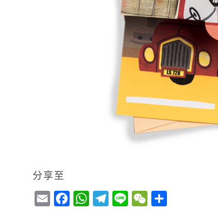
分享至
E
F
W
T
Li
W
S
m
a
h
el
n
e
h