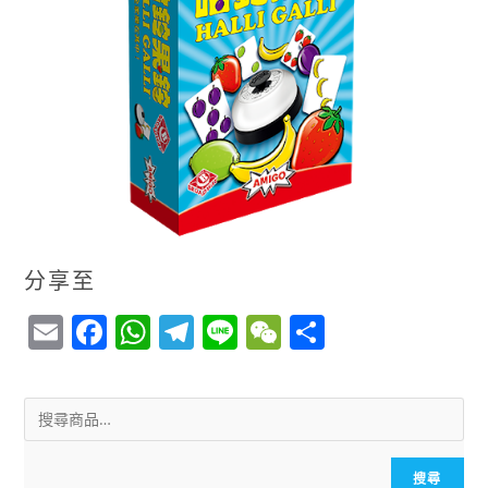
分享至
E
F
W
T
Li
W
S
m
a
h
el
n
e
h
ai
c
a
e
e
C
a
l
e
ts
g
h
r
b
A
r
a
e
搜尋