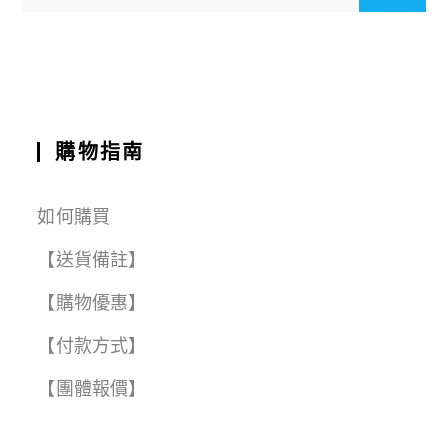
o
p
a
t
o
p
m
k
購物指南
如何購買
【送貨備註】
【購物優惠】
【付款方式】
【團體報價】