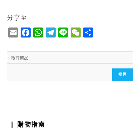
分享至
E
F
W
T
Li
W
S
m
a
h
el
n
e
h
ai
c
a
e
e
C
a
l
e
ts
g
h
r
b
A
r
a
e
搜尋
o
p
a
t
o
p
m
k
購物指南