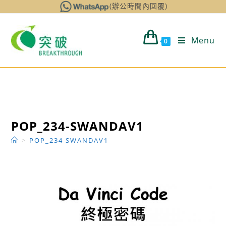
Skip
(辦公時間內回覆)
to
content
Menu
0
POP_234-SWANDAV1
>
POP_234-SWANDAV1