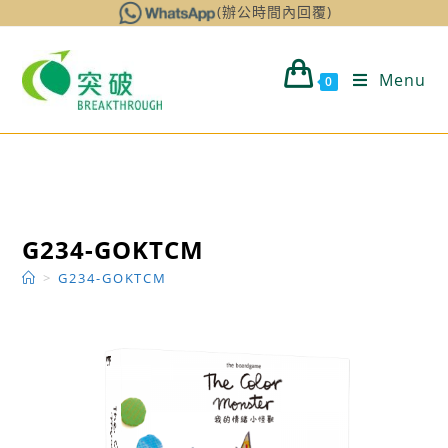
Skip
(辦公時間內回覆)
to
content
Menu
0
G234-GOKTCM
>
G234-GOKTCM