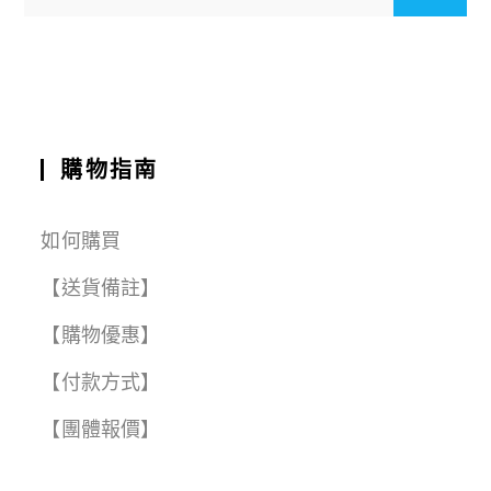
o
p
a
t
o
p
m
k
購物指南
如何購買
【送貨備註】
【購物優惠】
【付款方式】
【團體報價】