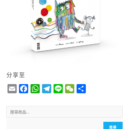
分享至
E
F
W
T
Li
W
S
m
a
h
el
n
e
h
ai
c
a
e
e
C
a
l
e
ts
g
h
r
b
A
r
a
e
搜尋