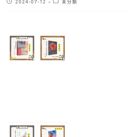
Post
Post
2024-07-12
未分類
published:
category: