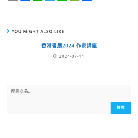
m
a
h
el
n
e
h
ai
c
a
e
e
C
a
l
e
ts
g
h
r
YOU MIGHT ALSO LIKE
b
A
r
a
e
o
p
a
t
香港書展2024 作家講座
o
p
m
2024-07-11
k
搜尋