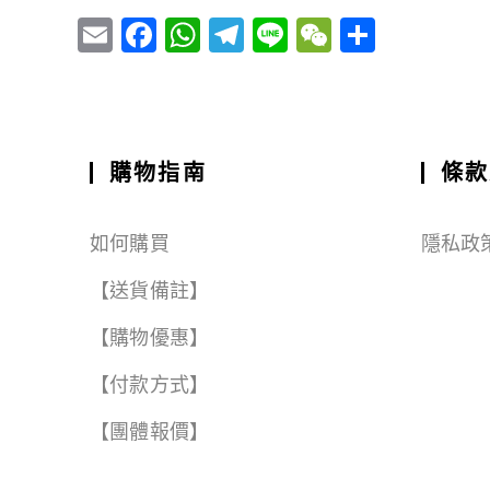
E
F
W
T
Li
W
S
m
a
h
el
n
e
h
ai
c
a
e
e
C
a
l
e
ts
g
h
r
b
A
r
a
e
購物指南
條款
o
p
a
t
o
p
m
如何購買
隱私政
k
【送貨備註】
【購物優惠】
【付款方式】
【團體報價】