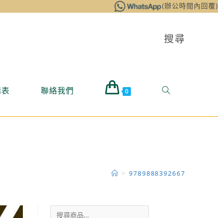
(辦公時間內回覆)
搜尋
購表
聯絡我們
0
>
9789888392667