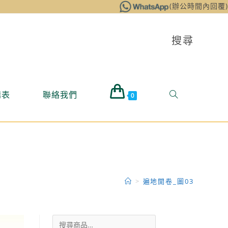
(辦公時間內回覆)
搜尋
購表
聯絡我們
0
>
遍地開卷_圖03