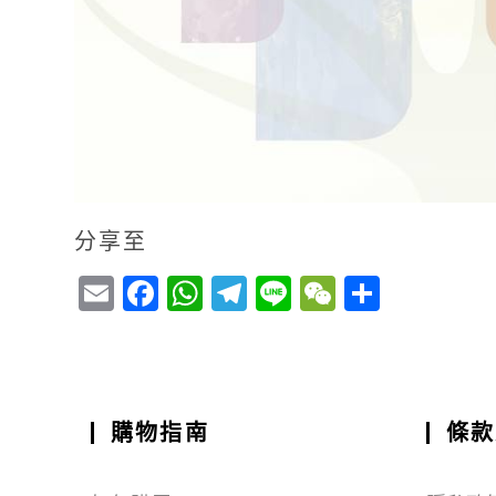
分享至
E
F
W
T
Li
W
S
m
a
h
el
n
e
h
ai
c
a
e
e
C
a
l
e
ts
g
h
r
b
A
r
a
e
購物指南
條款
o
p
a
t