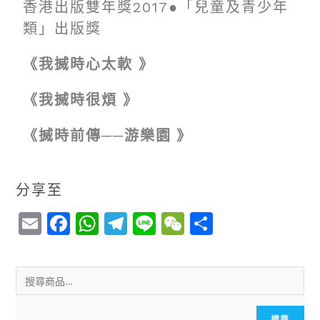
香港出版雙年獎2017●「兒童及青少年
類」出版獎
《我搣時心太軟 》
《我搣時很煩 》
《搣時前傳──游樂園 》
分享至
E
F
W
T
Li
W
S
m
a
h
el
n
e
h
ai
c
a
e
e
C
a
l
e
ts
g
h
r
b
A
r
a
e
搜尋