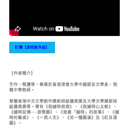
【作者簡介】
手作、閱讀等。畢業於香港浸會大學中國語言文學系，現
職中學教師。
曾獲香港中文文學創作獎新詩組優異獎及大學文學獎新詩
組優異獎等。著有《我搣時很煩》、《我搣時心太軟》、
《搣時前傳──游樂園》、《我最「搣時」的故事》、《搣
時的餐桌》、《一頁人生》、《另一種圓滿》及《紅豆湯
圓》。