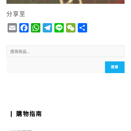
分享至
E
F
W
T
Li
W
S
m
a
h
el
n
e
h
ai
c
a
e
e
C
a
l
e
ts
g
h
r
b
A
r
a
e
搜尋
o
p
a
t
o
p
m
k
購物指南