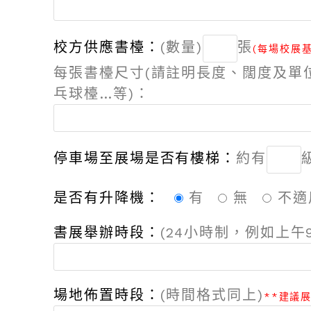
校方供應書檯：
(數量)
張
(每場校展基
每張書檯尺寸(請註明長度、闊度及單位,例如
乓球檯…等)：
停車場至展場是否有樓梯：
約有
是否有升降機：
有
無
不適
書展舉辦時段：
(24小時制，例如上午9:
場地佈置時段：
(時間格式同上)
**建議