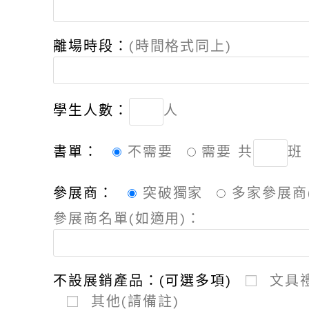
離場時段：
(時間格式同上)
學生人數：
人
書單：
不需要
需要
共
班
參展商：
突破獨家
多家參展商
參展商名單(如適用)：
不設展銷產品：(可選多項)
文具
其他(請備註)