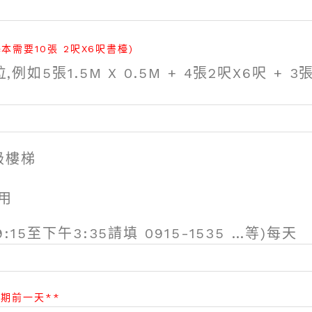
本需要10張 2呎X6呎書檯)
5張1.5M X 0.5M + 4張2呎X6呎 + 3
級樓梯
用
15至下午3:35請填 0915-1535 …等)每天
展期前一天**