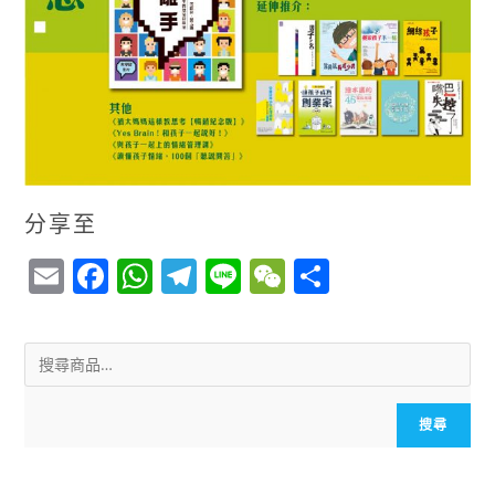
分享至
E
F
W
T
Li
W
S
m
a
h
el
n
e
h
ai
c
a
e
e
C
a
l
e
ts
g
h
r
b
A
r
a
e
搜尋
o
p
a
t
o
p
m