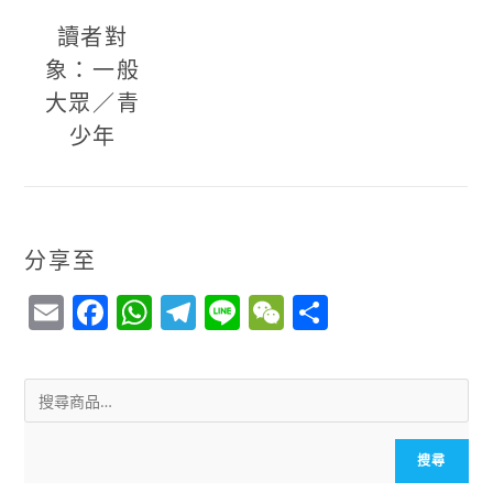
讀者對
象：一般
大眾／青
少年
分享至
E
F
W
T
Li
W
S
m
a
h
el
n
e
h
ai
c
a
e
e
C
a
l
e
ts
g
h
r
b
A
r
a
e
搜尋
o
p
a
t