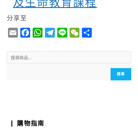
及生命教育課程
分享至
E
F
W
T
Li
W
S
m
a
h
el
n
e
h
ai
c
a
e
e
C
a
l
e
ts
g
h
r
b
A
r
a
e
搜尋
o
p
a
t
o
p
m
k
購物指南