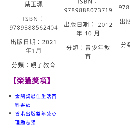
ISBN：
葉玉珮
978
9789888073719
ISBN：
出版
出版日期： 2012
9789888562404
年 10 月
出版日期：2021
分
分類：青少年教
年1月
育
分類：親子教育
【榮獲獎項】
金閱獎最佳生活百
科書籍
香港出版雙年獎心
理勵志類