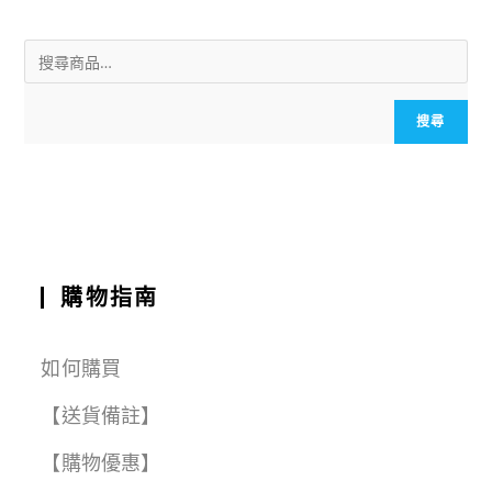
ai
c
a
e
e
C
a
l
e
ts
g
h
r
b
A
r
a
e
o
p
a
t
搜尋
o
p
m
k
購物指南
如何購買
【送貨備註】
【購物優惠】