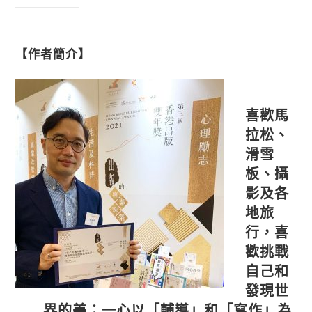
【
作者簡介】
喜歡馬
拉松、
滑雪
板、攝
影及各
地旅
行，喜
歡挑戰
自己和
發現世
界的美；一心以「輔導」和「寫作」為