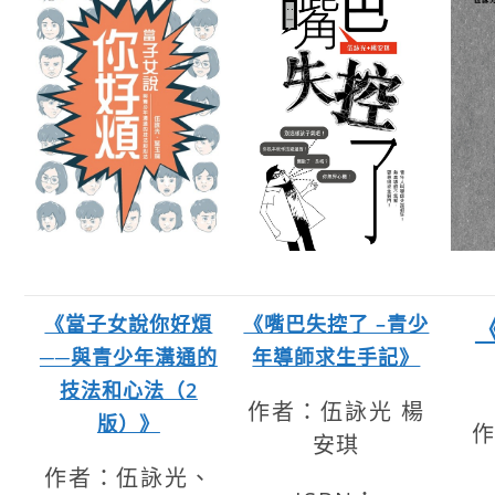
《當子女說你好煩
《嘴巴失控了 –青少
──與青少年溝通的
年導師求生手記》
技法和心法（2
作者：伍詠光 楊
版）》
安琪
作者：伍詠光、