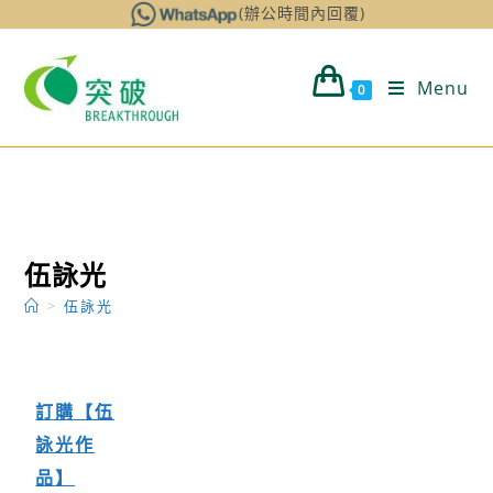
Skip
(辦公時間內回覆)
to
content
Menu
0
伍詠光
>
伍詠光
訂購【伍
詠光
作
品
】