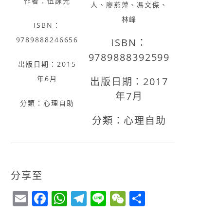
作者：伍詠光
人、廖燕萍、馮文傑、
林峰
ISBN：
9789888246656
ISBN：
9789888392599
出版日期：2015
年6月
出版日期：2017
年7月
分類：心理自助
分類：心理自助
分享至
E
F
W
T
Li
W
S
m
a
h
el
n
e
h