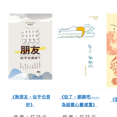
《無朋友，似乎也很
《攰了，躺躺吧——
《
好》
為超載心靈減重》