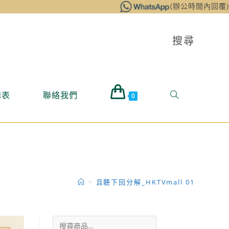
(辦公時間內回覆)
搜尋
購表
聯絡我們
0
>
且聽下回分解_HKTVmall 01