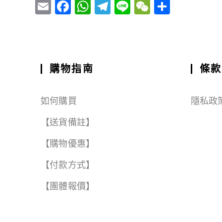
E
F
W
T
Li
W
S
m
a
h
el
n
e
h
ai
c
a
e
e
C
a
l
e
ts
g
h
r
b
A
r
a
e
購物指南
條款
o
p
a
t
o
p
m
如何購買
隱私政
k
【送貨備註】
【購物優惠】
【付款方式】
【團體報價】