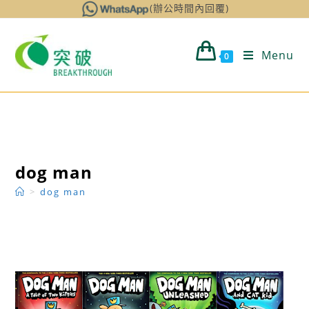
Skip
(辦公時間內回覆)
to
content
Menu
0
dog man
>
dog man