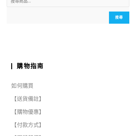
l
e
ts
g
h
r
b
A
r
a
e
搜尋
o
p
a
t
o
p
m
k
購物指南
如何購買
【送貨備註】
【購物優惠】
【付款方式】