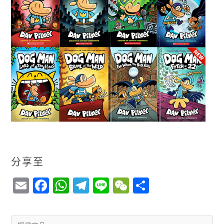
分享至
E
F
W
T
Li
W
S
m
a
h
el
n
e
h
ai
c
a
e
e
C
a