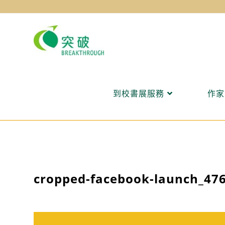
Skip
to
content
到校書展服務
作家
cropped-facebook-launch_476