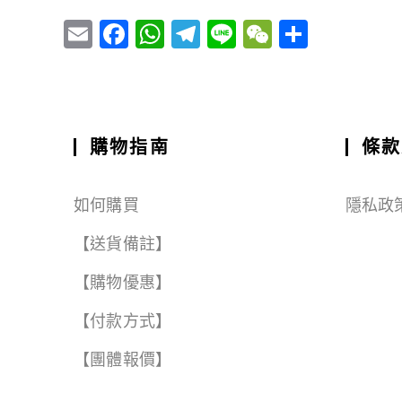
E
F
W
T
Li
W
S
m
a
h
el
n
e
h
ai
c
a
e
e
C
a
l
e
ts
g
h
r
b
A
r
a
e
購物指南
條款
o
p
a
t
o
p
m
如何購買
隱私政
k
【送貨備註】
【購物優惠】
【付款方式】
【團體報價】