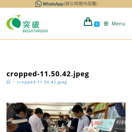
Skip
(辦公時間內回覆)
to
content
Menu
0
cropped-11.50.42.jpeg
>
cropped-11.50.42.jpeg