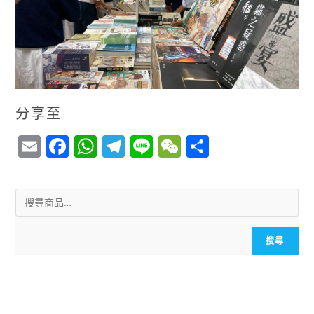
分享至
E
F
W
T
Li
W
S
m
a
h
el
n
e
h
ai
c
a
e
e
C
a
l
e
ts
g
h
r
b
A
r
a
e
搜尋
o
p
a
t
o
p
m
k