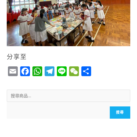
分享至
E
F
W
T
Li
W
S
m
a
h
el
n
e
h
ai
c
a
e
e
C
a
l
e
ts
g
h
r
b
A
r
a
e
搜尋
o
p
a
t
o
p
m