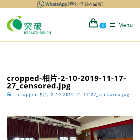
Skip
(辦公時間內回覆)
to
content
Menu
0
cropped-相片-2-10-2019-11-17-
27_censored.jpg
>
cropped-相片-2-10-2019-11-17-27_censored.jpg