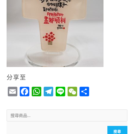
分享至
E
F
W
T
Li
W
S
m
a
h
el
n
e
h
ai
c
a
e
e
C
a
l
e
ts
g
h
r
b
A
r
a
e
搜尋