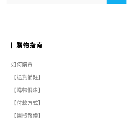
o
p
a
t
o
p
m
k
購物指南
如何購買
【送貨備註】
【購物優惠】
【付款方式】
【團體報價】