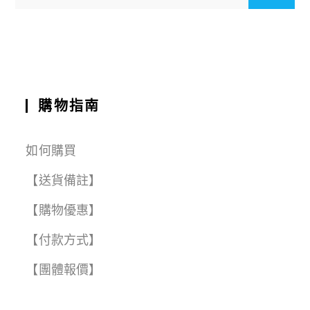
o
p
a
t
o
p
m
k
購物指南
如何購買
【送貨備註】
【購物優惠】
【付款方式】
【團體報價】