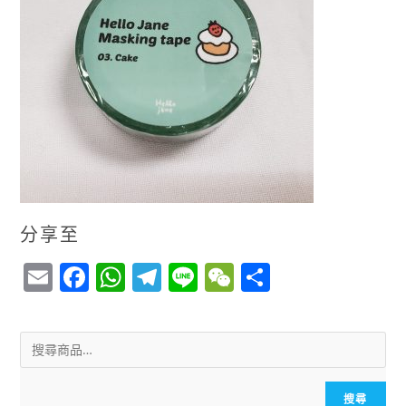
分享至
E
F
W
T
Li
W
S
m
a
h
el
n
e
h
ai
c
a
e
e
C
a
l
e
ts
g
h
r
b
A
r
a
e
搜尋