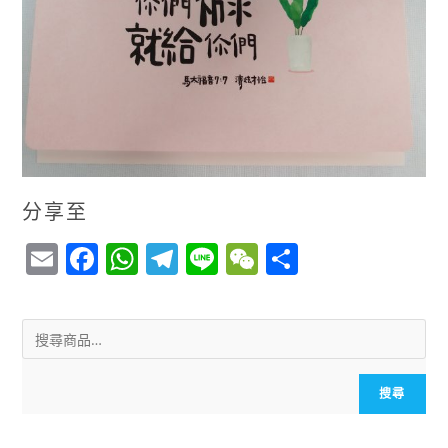
分享至
E
F
W
T
Li
W
S
m
a
h
el
n
e
h
ai
c
a
e
e
C
a
l
e
ts
g
h
r
b
A
r
a
e
搜尋
o
p
a
t