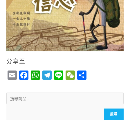
分享至
E
F
W
T
Li
W
S
m
a
h
el
n
e
h
ai
c
a
e
e
C
a
l
e
ts
g
h
r
b
A
r
a
e
搜尋
o
p
a
t