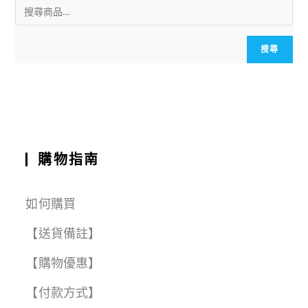
ai
c
a
e
e
C
a
l
e
ts
g
h
r
b
A
r
a
e
搜尋
o
p
a
t
o
p
m
k
購物指南
如何購買
【送貨備註】
【購物優惠】
【付款方式】