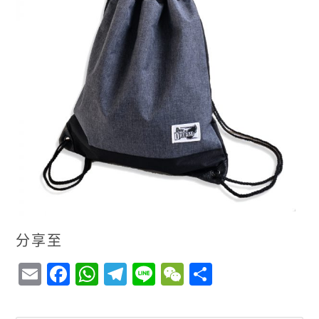
分享至
E
F
W
T
Li
W
S
m
a
h
el
n
e
h