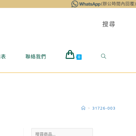
(辦公時間內回覆)
搜尋
購表
聯絡我們
0
>
31726-003