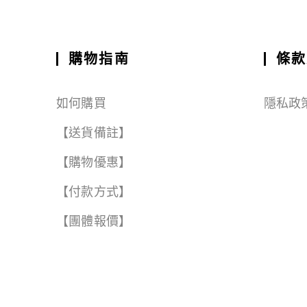
ai
c
a
e
e
C
a
l
e
ts
g
h
r
b
A
r
a
e
購物指南
條款
o
p
a
t
o
p
m
如何購買
隱私政
k
【送貨備註】
【購物優惠】
【付款方式】
【團體報價】