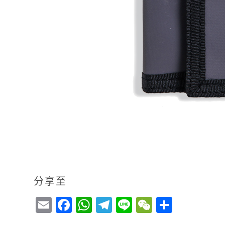
分享至
E
F
W
T
Li
W
S
m
a
h
el
n
e
h