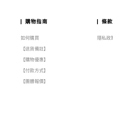
ai
c
a
e
e
C
a
l
e
ts
g
h
r
b
A
r
a
e
購物指南
條款
o
p
a
t
o
p
m
如何購買
隱私政
k
【送貨備註】
【購物優惠】
【付款方式】
【團體報價】