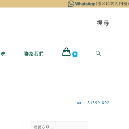
(辦公時間內回覆)
搜尋
購表
聯絡我們
0
>
31599-002