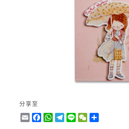
分享至
E
F
W
T
Li
W
S
m
a
h
el
n
e
h