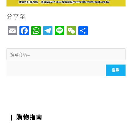
分享至
E
F
W
T
Li
W
S
m
a
h
el
n
e
h
ai
c
a
e
e
C
a
l
e
ts
g
h
r
b
A
r
a
e
搜尋
o
p
a
t
o
p
m
k
購物指南