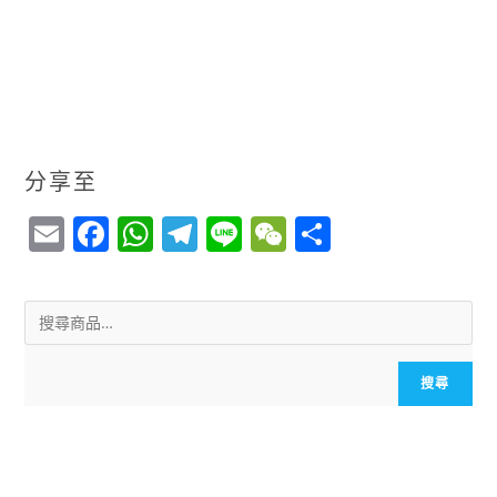
分享至
E
F
W
T
Li
W
S
m
a
h
el
n
e
h
ai
c
a
e
e
C
a
l
e
ts
g
h
r
b
A
r
a
e
搜尋
o
p
a
t
o
p
m
k