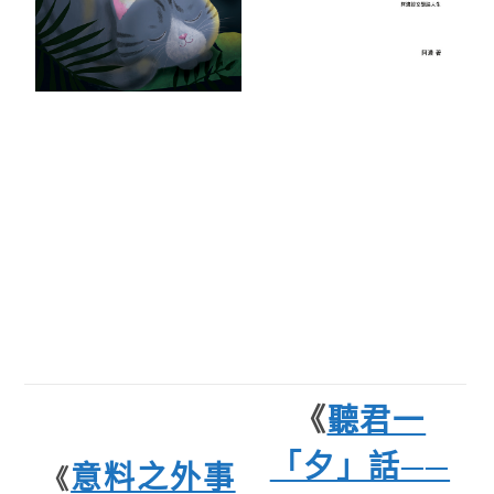
《
聽君一
「夕」話──
意料之外事
《