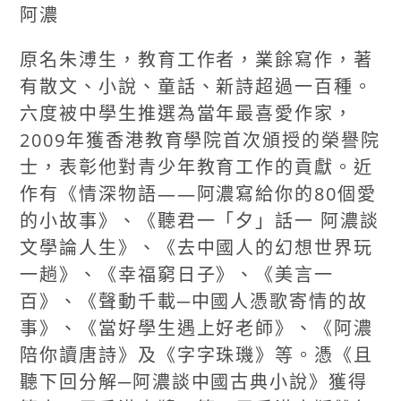
阿濃
原名朱溥生，教育工作者，業餘寫作，著
有散文、小說、童話、新詩超過一百種。
六度被中學生推選為當年最喜愛作家，
2009年獲香港教育學院首次頒授的榮譽院
士，表彰他對青少年教育工作的貢獻。近
作有《情深物語——阿濃寫給你的80個愛
的小故事》、《聽君一「夕」話一 阿濃談
文學論人生》、《去中國人的幻想世界玩
一趟》、《幸福窮日子》、《美言一
百》、《聲動千載─中國人憑歌寄情的故
事》、《當好學生遇上好老師》、《阿濃
陪你讀唐詩》及《字字珠璣》等。憑《且
聽下回分解─阿濃談中國古典小說》獲得