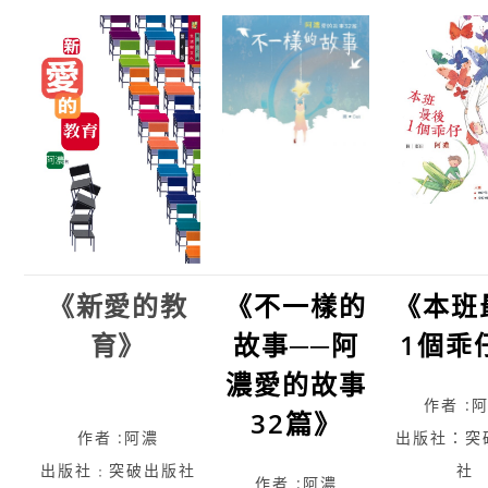
《新愛的教
《不一樣的
《本班
育》
故事──阿
1個乖
濃愛的故事
作者 :
32篇》
作者 :阿濃
出版社：突
出版社﹕突破出版社
社
作者 :阿濃