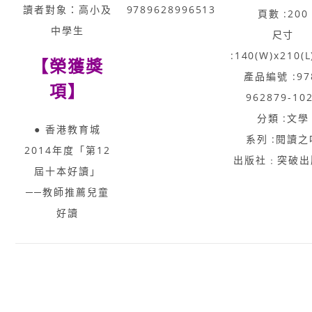
讀者對象：高小及
9789628996513
頁數 :200
中學生
尺寸
:140(W)x210(
【榮獲獎
產品編號 :97
項】
962879-10
分類 :文學
● 香港教育城
系列 :閱讀之
2014年度「第12
出版社﹕突破出
屆十本好讀」
──教師推薦兒童
好讀