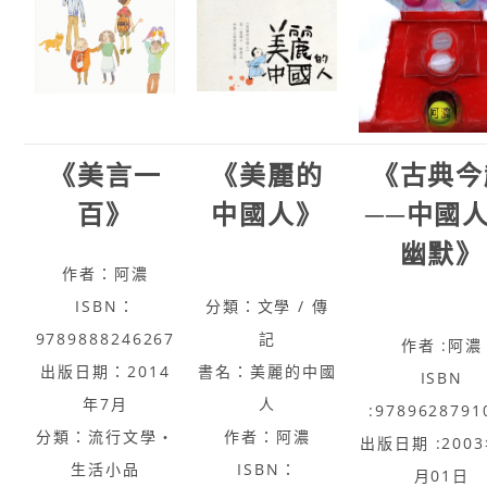
《美言一
《美麗的
《古典今
百》
中國人》
──中國
幽默》
作者：阿濃
ISBN：
分類：文學 / 傳
9789888246267
記
作者 :阿濃
出版日期：2014
書名：美麗的中國
ISBN
年7月
人
:9789628791
分類：流行文學‧
作者：阿濃
出版日期 :2003
生活小品
ISBN：
月01日