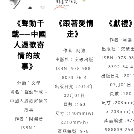
《聲動千
《跟著愛情
《獻禮
載──中國
走》
作者 :阿濃
人憑歌寄
出版社：突破
作者 :阿濃
情的故
ISBN :978-9
出版社：突破出版
事》
8392-54-4
ISBN :978-988-
出版日期 :201
8073-76-4
分類：文學
07月01日
出版日期 :2013年
書名：聲動千載 –
頁數 :180
02月01日
中國人憑歌寄情的
尺寸 :203mm(
頁數 :160
故事
x 203mm(h
尺寸 :140mm(w)
作者：阿濃著
產品編號 :97
x210mm(h)
ISBN：
988839-254
產品編號 :978-