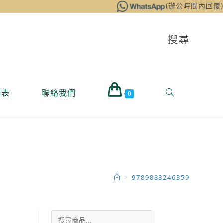
(辦公時間內回覆)
搜尋
購表
聯絡我們
0
>
9789888246359