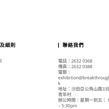
及細則
聯絡我們
策
電話：2632 0368
傳真：2632 0388
電郵：
exhibition@breakthroug
k
地址：沙田亞公角山路33
青年村
辦公時間：星期一到五： 9:
– 5:30pm