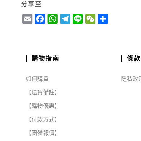
分享至
E
F
W
T
Li
W
S
m
a
h
el
n
e
h
ai
c
a
e
e
C
a
l
e
ts
g
h
r
b
A
r
a
e
購物指南
條款
o
p
a
t
o
p
m
如何購買
隱私政
k
【送貨備註】
【購物優惠】
【付款方式】
【團體報價】