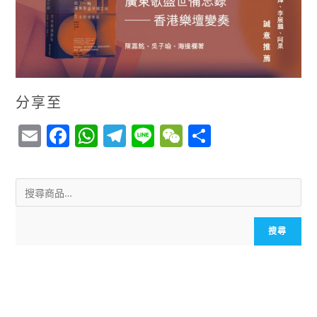
分享至
E
F
W
T
Li
W
S
m
a
h
el
n
e
h
ai
c
a
e
e
C
a
l
e
ts
g
h
r
b
A
r
a
e
搜尋
o
p
a
t
o
p
m
k