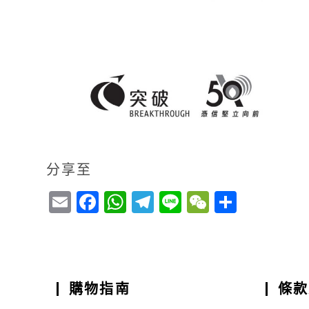
分享至
E
F
W
T
Li
W
S
m
a
h
el
n
e
h
ai
c
a
e
e
C
a
l
e
ts
g
h
r
b
A
r
a
e
購物指南
條款