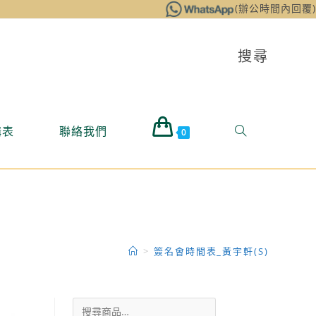
(辦公時間內回覆)
搜尋
購表
聯絡我們
0
>
簽名會時間表_黃宇軒(S)